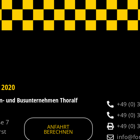
 2020
en- und Busunternehmen Thoralf
+49 (0) 
+49 (0) 
ße 7
+49 (0) 
ANFAHRT
rst
BERECHNEN
info@for